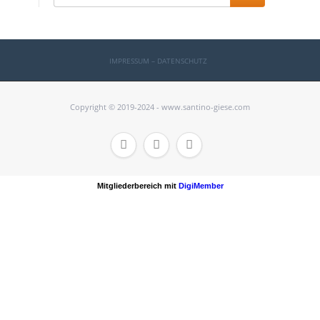
IMPRESSUM – DATENSCHUTZ
Copyright © 2019-2024 - www.santino-giese.com



Mitgliederbereich mit
DigiMember