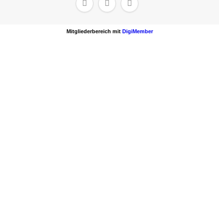



Mitgliederbereich mit
DigiMember