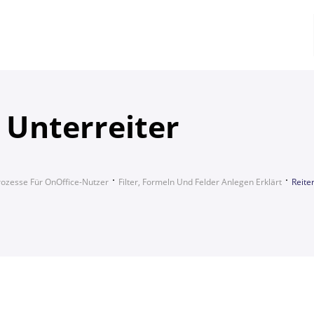
 Unterreiter
rozesse Für OnOffice-Nutzer
Filter, Formeln Und Felder Anlegen Erklärt
Reite