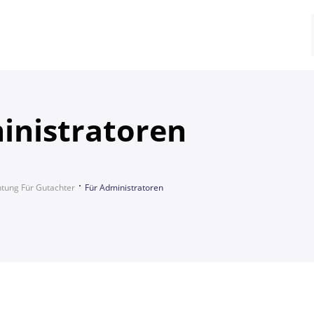
inistratoren
htung Für Gutachter
Für Administratoren