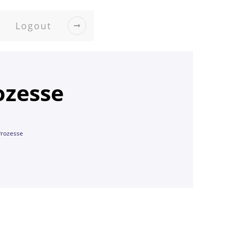
Logout
ozesse
Prozesse