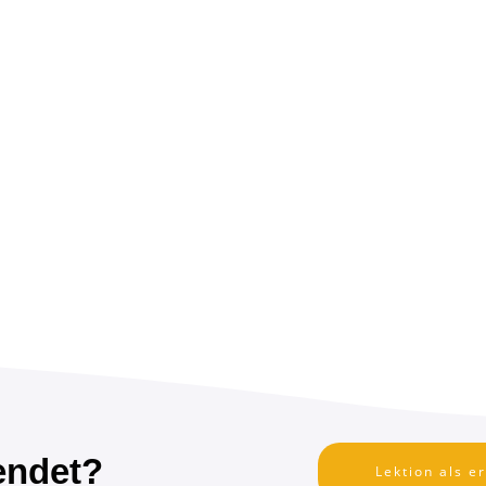
endet?
Lektion als e