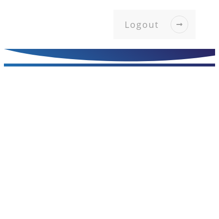
Logout
Masterclass Portal
/
Prozesskalatlog - Digitaler Zugang Zum Buch
/
Aktives Bewertungsmanagement
/
Vorlagen
Vorlagen