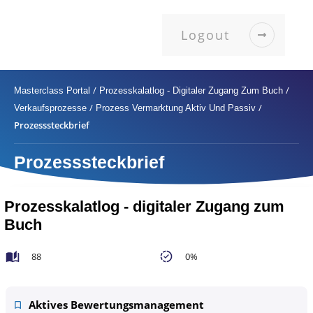
Logout
/
/
Masterclass Portal
Prozesskalatlog - Digitaler Zugang Zum Buch
/
/
Verkaufsprozesse
Prozess Vermarktung Aktiv Und Passiv
Prozesssteckbrief
Prozesssteckbrief
Prozesskalatlog - digitaler Zugang zum
Buch
88
0%
Aktives Bewertungsmanagement