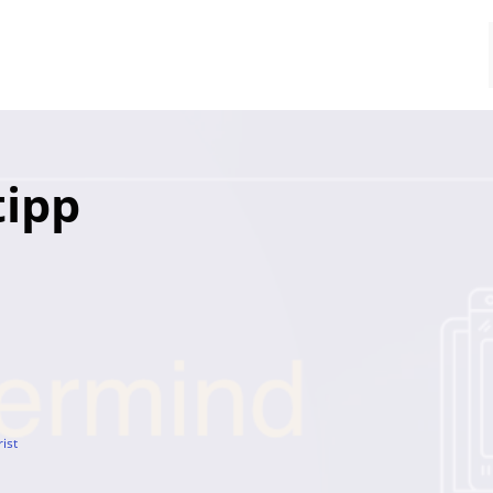
tipp
ist