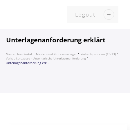
Logout
Unterlagenanforderung erklärt
Masterclass Portal
Mastermind Prozessmanager
Verkaufsprozesse (13/13)
Verkaufsprozesse – Automatische Unterlagenanforderung
Unterlagenanforderung erklärt